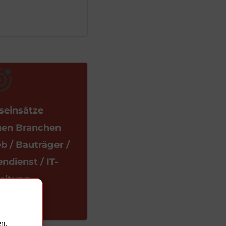
seinsätze 
nen Branchen 
 / Bauträger / 
dienst / IT-
leitung
)
n.