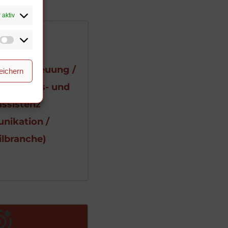
 aktiv
ndenbetreuung / 
eichern
rlassungs- und 
ssistenz  
ikation / 
lbranche)