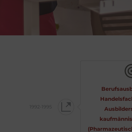
Berufsausb
Handelsfach
1992-1995
Ausbilders
kaufmännis
(Pharmazeutisc