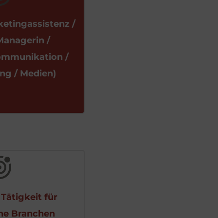
etingassistenz / 
anagerin / 
ommunikation / 
ng / Medien)
)
Tätigkeit für 
ne Branchen 