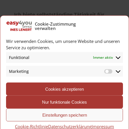
Ich biete selbstständige Tätigkeit für 
verschiedene Branchen:
Cookie-Zustimmung
verwalten
Handwerksbetriebe wie z. B. 
Wir verwenden Cookies, um unsere Website und unseren
Installateure 
Service zu optimieren.
Immobilien-Büros
Funktional
Immer aktiv
Steuer- und 
Unternehmensberatungen
Marketing
Fachspezifische 
Ordinationen/Arztpraxen
Cookies akzeptieren
Physiotherapeuten / Heilpraktiker / 
Nur funktionale Cookies
Masseure
Coach:innen / Trainer:innen
Einstellungen speichern
Sportvereine
Cookie-Richtlinie
Datenschutzerklärung
Impressum